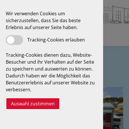
Wir verwenden Cookies um
sicherzustellen, dass Sie das beste
Erlebnis auf unserer Seite haben.
Tracking-Cookies erlauben
Tracking-Cookies dienen dazu, Website-
Über uns
Besucher und ihr Verhalten auf der Seite
zu speichern und auswerten zu können.
Dadurch haben wir die Möglichkeit das
Benutzererlebnis auf unserer Website zu
verbessern.
Auswahl zustimmen