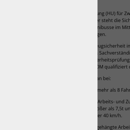
Auftrag.
Neben der Hauptuntersuchung (HU) für Zw
Nutzfahrzeuge und Anhänger steht die Sich
Nutzfahrzeuge und Kraftomnibusse im Mitt
Bruno Demas und den Kollegen.
Die Ansprüche an die Fahrzeugsicherheit i
gestiegen. Auch Ingenieur- & Sachverstän
Neuendettelsau führen Sicherheitsprüfung
LKWs, Zugmaschinen und KOM qualifiziert 
Die Sicherheitsprüfung fällt an bei:
Bussen (und andere Kfz mit mehr als 8 Fah
LKW zur Güterbeförderung, Arbeits- und Z
zulässigen Gesamtmasse größer als 7,5t u
Höchstgeschwindigkeit größer 40 km/h.
Anhänger einschließlich „angehängte Arbe